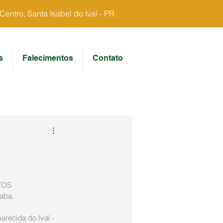
ntro, Santa Isabel do Ivaí - PR.
s
Falecimentos
Contato
TOS
aba.
recida do Ivaí - 