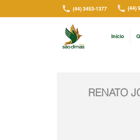
(44) 
(44) 3453-1377
Início
Q
RENATO J