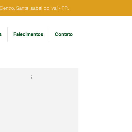
ntro, Santa Isabel do Ivaí - PR.
s
Falecimentos
Contato