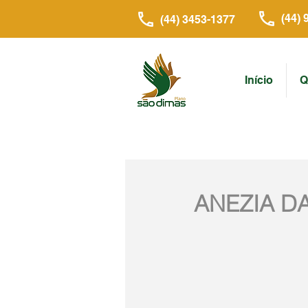
(44) 
(44) 3453-1377
Início
Q
ANEZIA DA