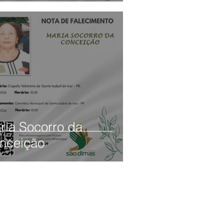
ria Socorro da
nceição