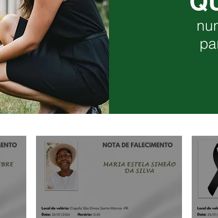
Q
nu
pa