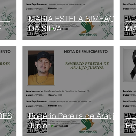
MARIA ESTELA SIMEÃO
E
DA SILVA
MA
DES
Rogério Pereira de Araujo
Junior
Ei