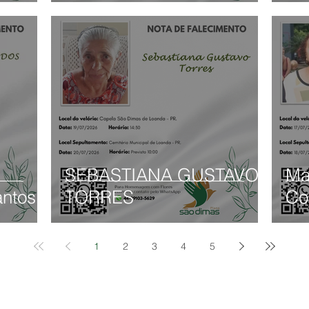
SEBASTIANA GUSTAVO
Ma
antos
TORRES
Co
1
2
3
4
5