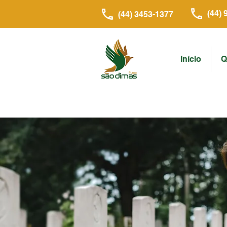
(44) 
(44) 3453-1377
Início
Q