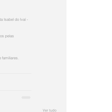
a Isabel do Ivaí - 
os pelas 
familiares.  
Ver tudo