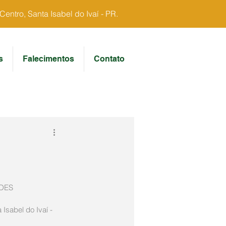
ntro, Santa Isabel do Ivaí - PR.
s
Falecimentos
Contato
UDES
Isabel do Ivaí - 