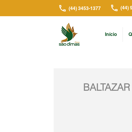
(44) 
(44) 3453-1377
Início
Q
BALTAZAR