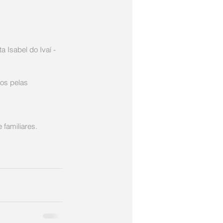
a Isabel do Ivaí - 
os pelas 
familiares.  