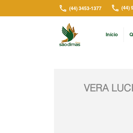
(44) 
(44) 3453-1377
Início
Q
VERA LUC