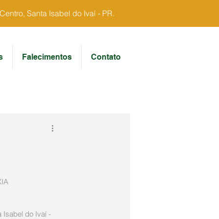
ntro, Santa Isabel do Ivaí - PR.
s
Falecimentos
Contato
XIA
Isabel do Ivaí - 