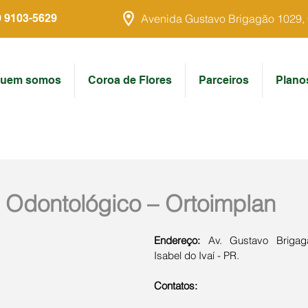
9 9103-5629
Avenida Gustavo Brigagão 1029, Ce
uem somos
Coroa de Flores
Parceiros
Plano
o Odontológico – Ortoimplan
Endereço:
 Av. Gustavo Brigagã
Isabel do Ivaí - PR.
Contatos: