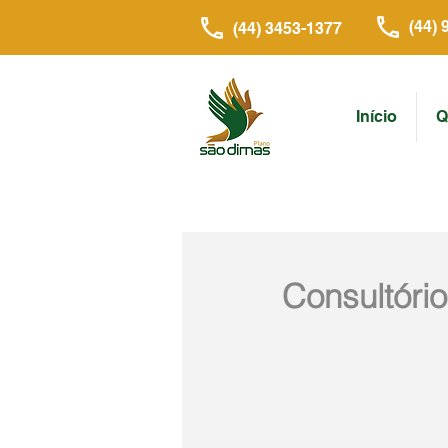
(44) 
(44) 3453-1377
Início
Q
Consultóri