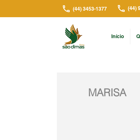
(44) 
(44) 3453-1377
Início
Q
MARISA