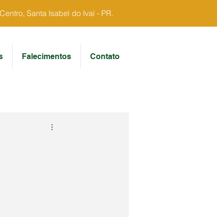
ntro, Santa Isabel do Ivaí - PR.
s
Falecimentos
Contato