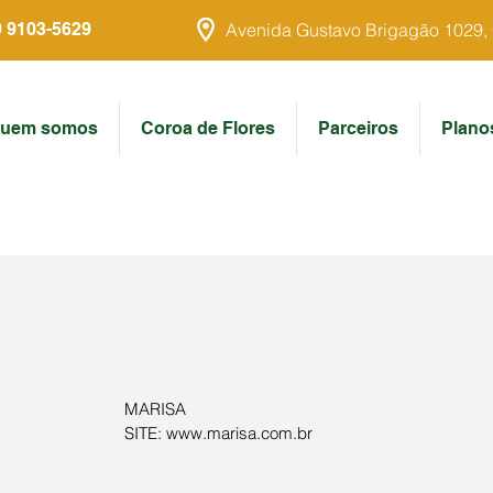
9 9103-5629
Avenida Gustavo Brigagão 1029, Ce
uem somos
Coroa de Flores
Parceiros
Plano
MARISA
SITE: www.marisa.com.br