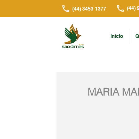
(44) 
(44) 3453-1377
Início
Q
MARIA MA