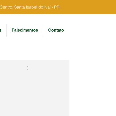
ntro, Santa Isabel do Ivaí - PR.
s
Falecimentos
Contato