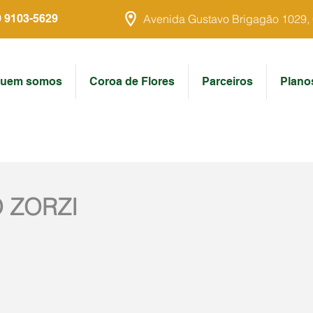
9 9103-5629
Avenida Gustavo Brigagão 1029, Ce
uem somos
Coroa de Flores
Parceiros
Plano
 ZORZI