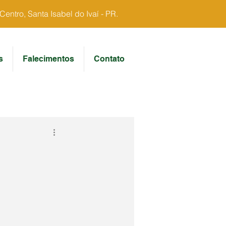
ntro, Santa Isabel do Ivaí - PR.
s
Falecimentos
Contato