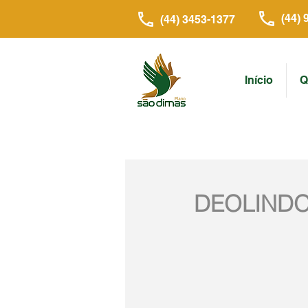
(44) 
(44) 3453-1377
Início
Q
DEOLINDO