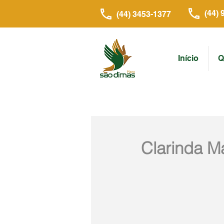
(44) 
(44) 3453-1377
Início
Q
Clarinda M