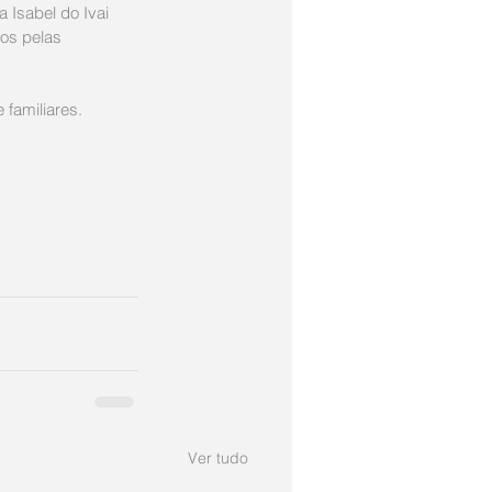
a Isabel do Ivai
os pelas 
familiares.  
Ver tudo