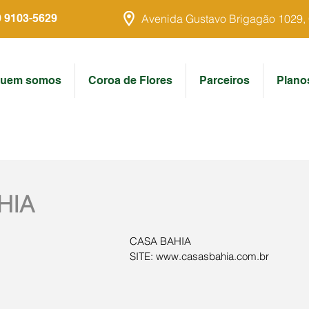
9 9103-5629
Avenida Gustavo Brigagão 1029, Ce
uem somos
Coroa de Flores
Parceiros
Plano
HIA
CASA BAHIA
SITE: www.casasbahia.com.br