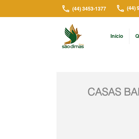
(44) 
(44) 3453-1377
Início
Q
CASAS BA