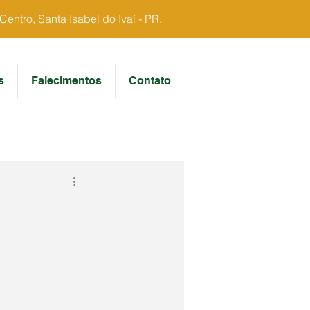
ntro, Santa Isabel do Ivaí - PR.
s
Falecimentos
Contato