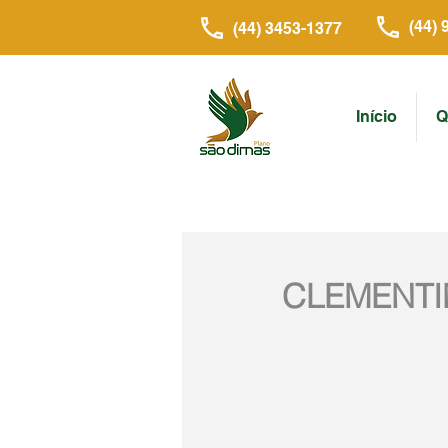
(44) 
(44) 3453-1377
Início
Q
CLEMENTI