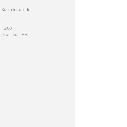
 Santa Isabel do 
 16:00. 
el do Ivaí - PR.