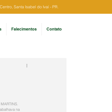
ntro, Santa Isabel do Ivaí - PR.
s
Falecimentos
Contato
 MARTINS. 
rabalhava na 