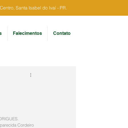
ntro, Santa Isabel do Ivaí - PR.
s
Falecimentos
Contato
DRIGUES.
parecida Cordeiro 