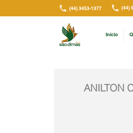
(44) 
(44) 3453-1377
Início
Q
ANILTON 