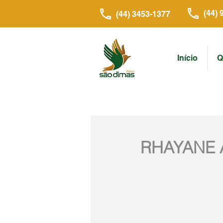
(44) 
(44) 3453-1377
Início
Q
RHAYANE 