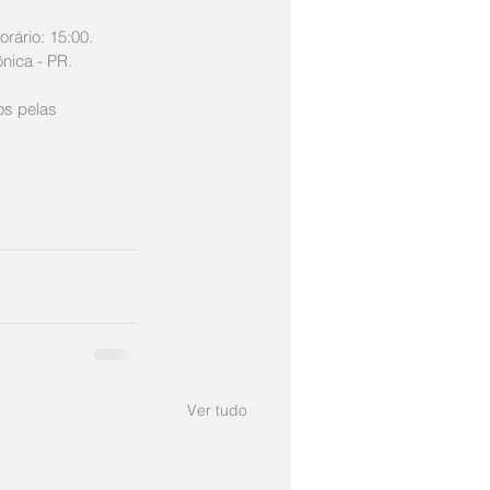
rário: 15:00.
nica - PR.
os pelas 
Ver tudo