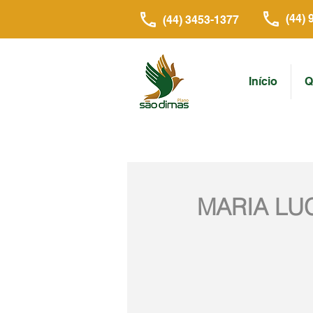
(44) 
(44) 3453-1377
Início
Q
MARIA LUC