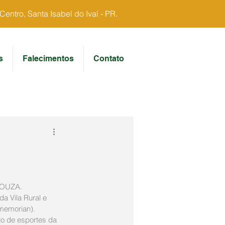
ntro, Santa Isabel do Ivaí - PR.
s
Falecimentos
Contato
SOUZA.
a Vila Rural e 
memorian).
io de esportes da 