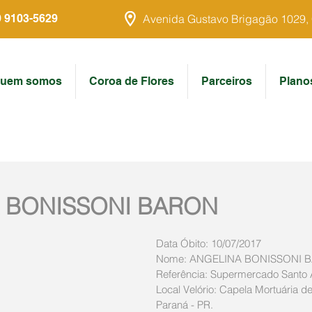
9 9103-5629
Avenida Gustavo Brigagão 1029, Ce
uem somos
Coroa de Flores
Parceiros
Plano
 BONISSONI BARON
Data Óbito: 10/07/2017  
Nome: ANGELINA BONISSONI 
Referência: Supermercado Santo 
Local Velório: Capela Mortuária de
Paraná - PR.  