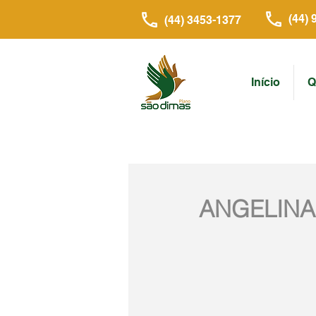
(44) 
(44) 3453-1377
Início
Q
ANGELINA