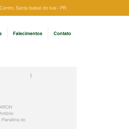
ntro, Santa Isabel do Ivaí - PR.
s
Falecimentos
Contato
BARON 
Antônio 
 Planaltina do 