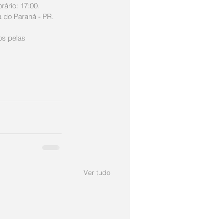
ário: 17:00.
 do Paraná - PR.  
os pelas 
Ver tudo