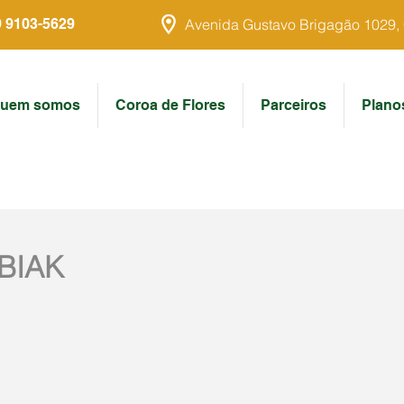
9 9103-5629
Avenida Gustavo Brigagão 1029, Ce
uem somos
Coroa de Flores
Parceiros
Plano
BIAK