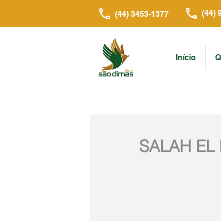
(44) 
(44) 3453-1377
Início
Q
SALAH EL 