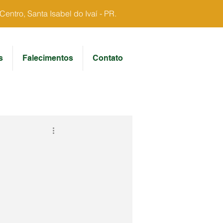
ntro, Santa Isabel do Ivaí - PR.
s
Falecimentos
Contato