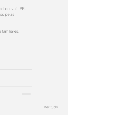
el do Ivaí - PR. 
os pelas 
familiares.
Ver tudo