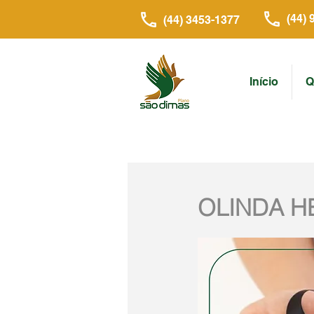
(44) 
(44) 3453-1377
Início
Q
OLINDA H