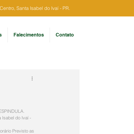
ntro, Santa Isabel do Ivaí - PR.
s
Falecimentos
Contato
ESPINDULA.
Isabel do Ivaí - 
rário Previsto as 