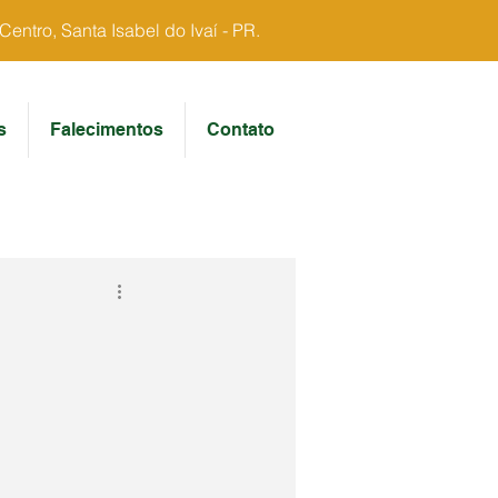
ntro, Santa Isabel do Ivaí - PR.
s
Falecimentos
Contato