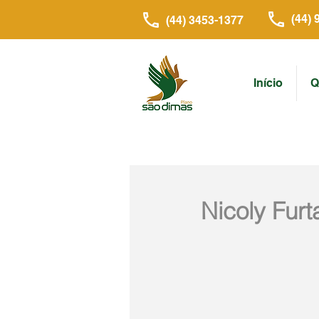
(44) 
(44) 3453-1377
Início
Q
Nicoly Fur