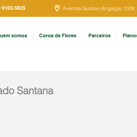
9 9103-5629
Avenida Gustavo Brigagão 1029, Ce
uem somos
Coroa de Flores
Parceiros
Plano
tado Santana