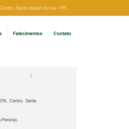
ntro, Santa Isabel do Ivaí - PR.
s
Falecimentos
Contato
676, Centro, Santa 
 Pereira).