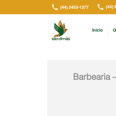
(44) 
(44) 3453-1377
Início
Q
Barbearia –