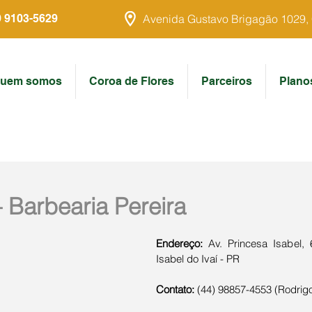
9 9103-5629
Avenida Gustavo Brigagão 1029, Ce
uem somos
Coroa de Flores
Parceiros
Plano
 Barbearia Pereira
Endereço:
 Av. Princesa Isabel, 
Isabel do Ivaí - PR
Contato:
 (44) 98857-4553 (Rodrigo