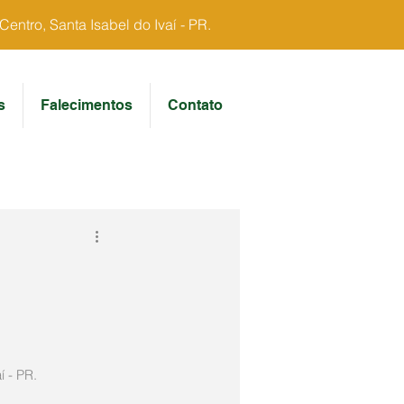
ntro, Santa Isabel do Ivaí - PR.
s
Falecimentos
Contato
í - PR.