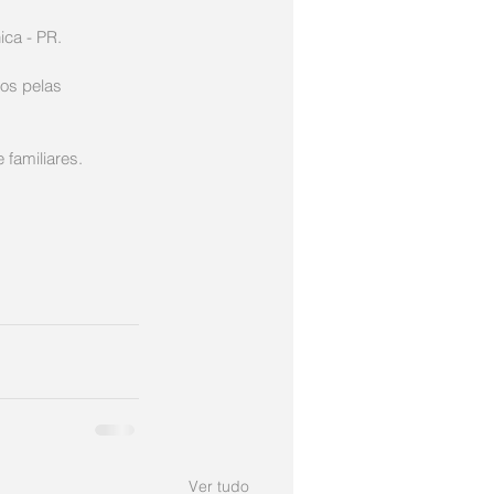
ica - PR.
os pelas 
familiares.
Ver tudo