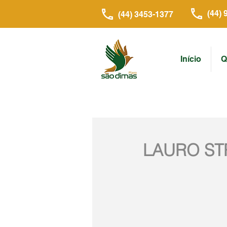
(44) 
(44) 3453-1377
Início
Q
LAURO ST