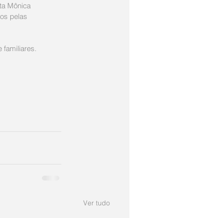
nta Mônica
os pelas 
familiares.  
Ver tudo