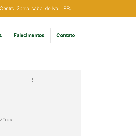
ntro, Santa Isabel do Ivaí - PR.
s
Falecimentos
Contato
 Mônica