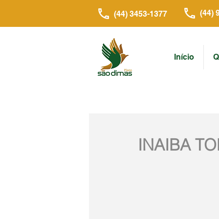
(44) 
(44) 3453-1377
Início
Q
INAIBA T