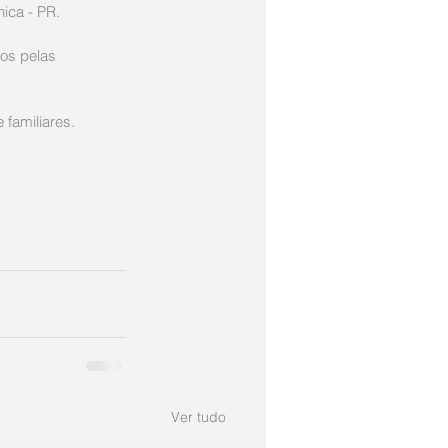
ica - PR.
os pelas 
familiares.
Ver tudo