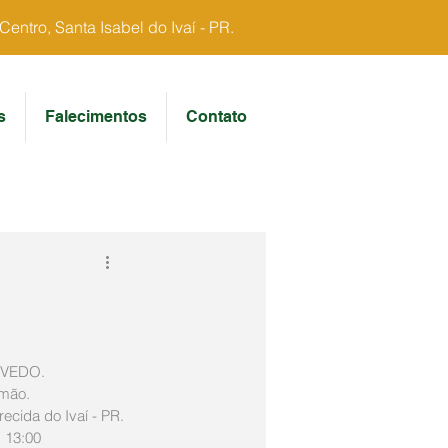
ntro, Santa Isabel do Ivaí - PR.
s
Falecimentos
Contato
EVEDO.
imão.
ecida do Ivaí - PR.
 13:00