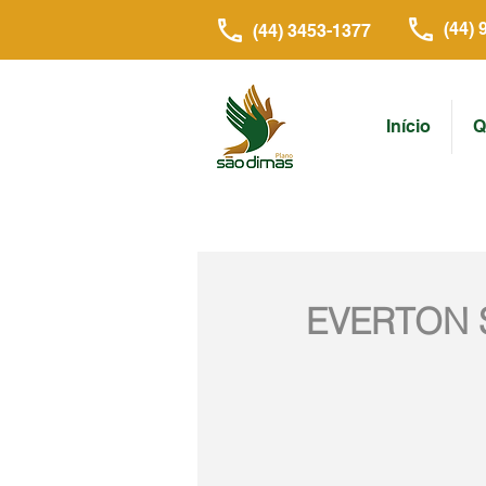
(44) 
(44) 3453-1377
Início
Q
EVERTON 