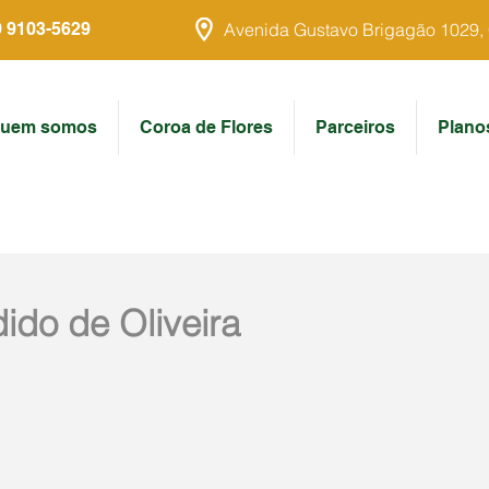
9 9103-5629
Avenida Gustavo Brigagão 1029, Ce
uem somos
Coroa de Flores
Parceiros
Plano
ido de Oliveira