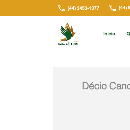
(44) 
(44) 3453-1377
Início
Q
Décio Cand