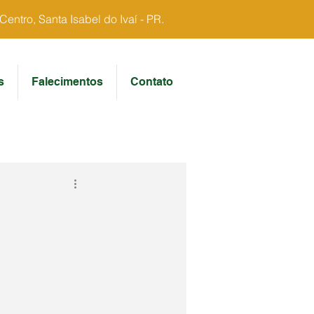
ntro, Santa Isabel do Ivaí - PR.
s
Falecimentos
Contato